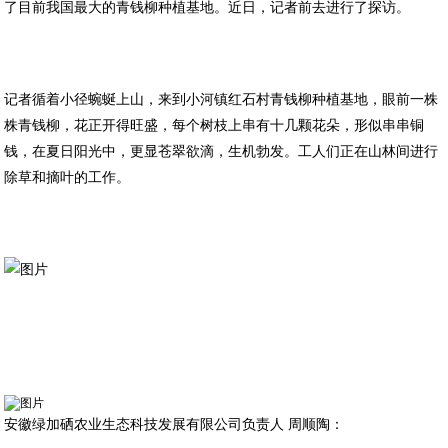
了目前我国最大的青钱柳种植基地。近日，记者前去进行了探访。
记者循着小径蜿蜒上山，来到小河镇红石村青钱柳种植基地，眼前一株
株青钱柳，花正开得旺盛，每个树枝上串有十几颗花朵，形似串串铜
钱，在夏日阳光中，更显苍翠欲滴，生机勃发。工人们正在山林间进行
除草和摘叶的工作。
安徽绿加硒农业生态科技发展有限公司负责人 周顺陶：