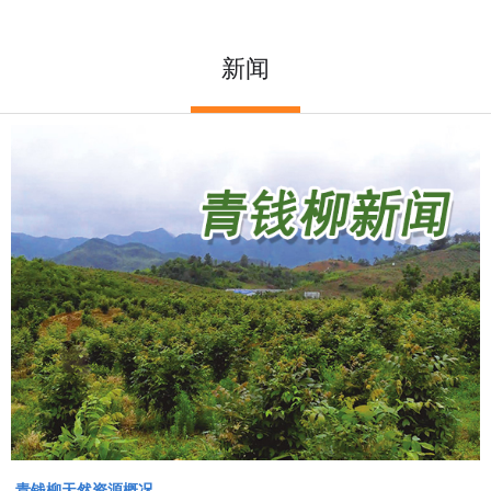
青钱柳列入国家林业和草原局《林草中药材产业发展指南》
新闻
2022-03-21
青钱柳相关论文文献
2021-11-25
南京绿加硒专利《一种用于治疗痛风的中药组合物及其制备方法》获
2021-07-27
批
不敢置信！江西这个深山古村落竟有1100年历史！村落至今保存完好
2021-07-19
多彩贵州幸福和谐｜让人民群众生活更有质量、更加美好
2021-07-19
青钱柳批发、青钱柳叶批发、青钱柳提取物批发、青钱柳叶厂家、青
2021-07-13
钱柳茶厂家。
青钱柳天然资源概况