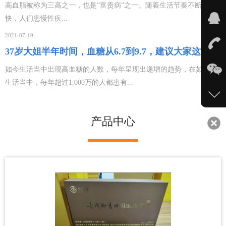
血脂偏高了
高血脂被称为三高之一，也是“富贵病”之一。随着生活节奏不断加
快，人们患慢性疾...
2021-07-19
37岁大姐半年时间，血糖从6.7到9.7，建议大家这2种
蔬菜尽量少碰
如今生活当中出现高血糖的人数，每年呈现出递增的趋势，在如今的
生活当中，每年超过1,000万的人都患有...
产品中心