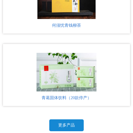
2016-04-06
GPB | 全基因组复制重塑孑遗植物青钱柳的适应性进化
何须忧青钱柳茶
2023-04-23
《四川省青钱柳中药标准》
2022-09-27
【石台融媒】探访全国最大的青钱柳种植基地！
2022-06-27
安徽石台发展青钱柳健康产业基地 助力乡村振兴
2022-06-17
青葛固体饮料（20款停产）
植物界的大熊猫，医学界的第三棵树 安微石台发展青钱柳健康产业
2022-06-17
基地助力乡村振兴
喜讯：池州市质量监督检验研究院青钱柳科研合作研发基地挂牌成
更多产品
2022-04-24
立！