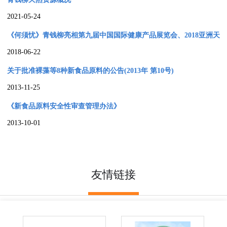
2021-05-24
《何须忧》青钱柳亮相第九届中国国际健康产品展览会、2018亚洲天
2018-06-22
然及营养保健品展
关于批准裸藻等8种新食品原料的公告(2013年 第10号)
2013-11-25
《新食品原料安全性审查管理办法》
2013-10-01
国内最全青钱柳种质资源库建成
2020-04-08
友情链接
国家林业和草原国家创新联盟培训班成功举办
2020-04-07
青钱柳国家创新联盟助力疫情防控